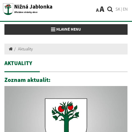
Nižná Jablonka
A
SK
|
EN
A
Oficiálne stránky obce
Toggle navigation
HLAVNÉ MENU
Aktuality
AKTUALITY
Zoznam aktualít: