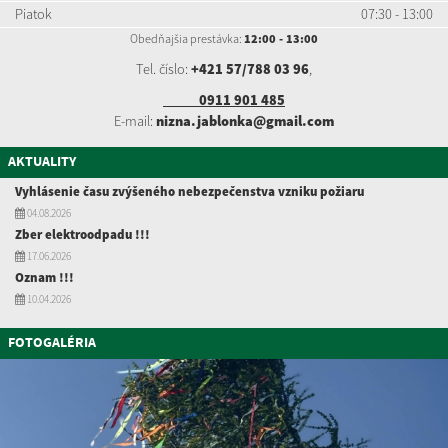
Piatok
07:30 - 13:00
Obedňajšia prestávka:
12:00 - 13:00
Tel. číslo:
+421 57/788 03 96
,
0911 901 485
E-mail:
nizna.jablonka@gmail.com
AKTUALITY
Vyhlásenie času zvýšeného nebezpečenstva vzniku požiaru
04.08.2026
Zber elektroodpadu !!!
17.06.2026
Oznam !!!
10.04.2026
FOTOGALÉRIA