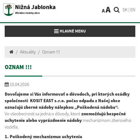
Nižná Jablonka
A
SK
|
EN
A
Oficiálne stránky obce
Toggle navigation
HLAVNÉ MENU
Aktuality
Oznam !!!
OZNAM !!!
10.04.2026
Dovoľujeme si Vás informovať o dôvodoch, pri ktorých osádky
spoločnosti KOSIT EAST s.r.o. počas odpadu z Našej obce
označujú zberné nádoby nálepkou „Poškodená nádoba“.
Vo všeobecnosti sa jedná o dôvody, ktoré
znemožňujú bezpečné
uchytenie alebo vyprázdnenie nádoby
mechanizmom zberového
vozidla.
1. Poškodený mechanizmus uchytenia