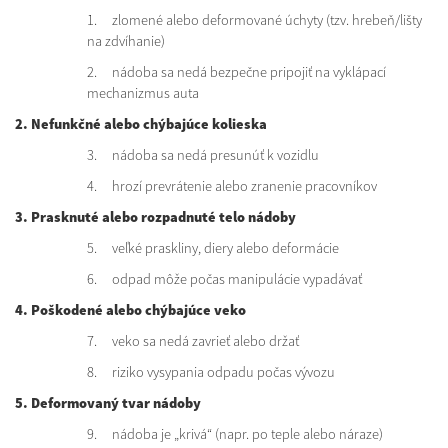
1. zlomené alebo deformované úchyty (tzv. hrebeň/lišty
na zdvíhanie)
2. nádoba sa nedá bezpečne pripojiť na vyklápací
mechanizmus auta
2. Nefunkčné alebo chýbajúce kolieska
3. nádoba sa nedá presunúť k vozidlu
4. hrozí prevrátenie alebo zranenie pracovníkov
3. Prasknuté alebo rozpadnuté telo nádoby
5. veľké praskliny, diery alebo deformácie
6. odpad môže počas manipulácie vypadávať
4. Poškodené alebo chýbajúce veko
7. veko sa nedá zavrieť alebo držať
8. riziko vysypania odpadu počas vývozu
5. Deformovaný tvar nádoby
9. nádoba je „krivá“ (napr. po teple alebo náraze)