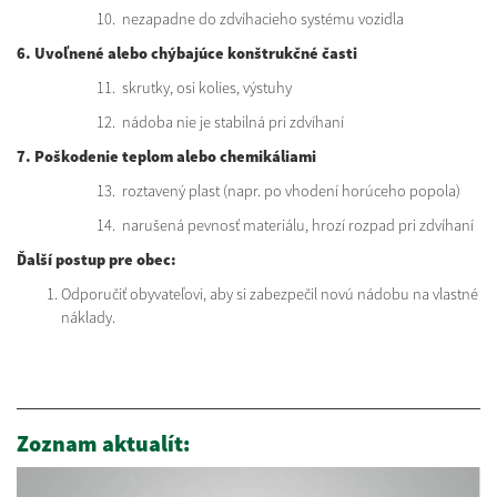
10. nezapadne do zdvíhacieho systému vozidla
6. Uvoľnené alebo chýbajúce konštrukčné časti
11. skrutky, osi kolies, výstuhy
12. nádoba nie je stabilná pri zdvíhaní
7. Poškodenie teplom alebo chemikáliami
13. roztavený plast (napr. po vhodení horúceho popola)
14. narušená pevnosť materiálu, hrozí rozpad pri zdvíhaní
Ďalší postup pre obec:
Odporučiť obyvateľovi, aby si zabezpečil novú nádobu na vlastné
náklady.
Zoznam aktualít: