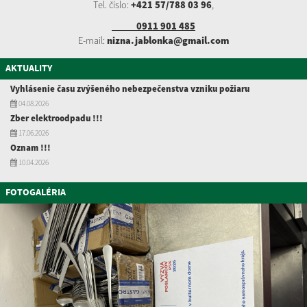
Tel. číslo:
+421 57/788 03 96
,
0911 901 485
E-mail:
nizna.jablonka@gmail.com
AKTUALITY
Vyhlásenie času zvýšeného nebezpečenstva vzniku požiaru
04.08.2026
Zber elektroodpadu !!!
17.06.2026
Oznam !!!
10.04.2026
FOTOGALÉRIA