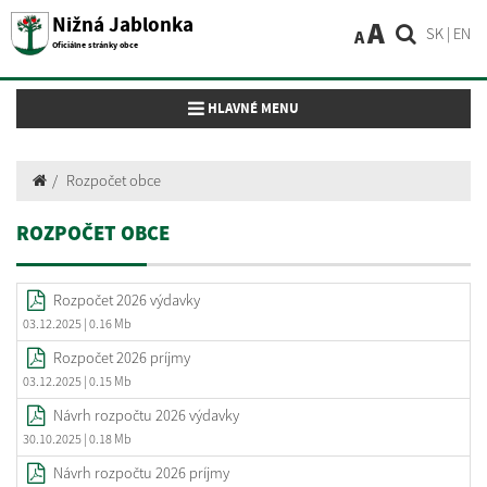
Nižná Jablonka
A
SK
|
EN
A
Oficiálne stránky obce
Toggle navigation
HLAVNÉ MENU
Rozpočet obce
ROZPOČET OBCE
Rozpočet 2026 výdavky
03.12.2025
| 0.16 Mb
Rozpočet 2026 príjmy
03.12.2025
| 0.15 Mb
Návrh rozpočtu 2026 výdavky
30.10.2025
| 0.18 Mb
Návrh rozpočtu 2026 príjmy