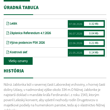
ÚRADNÁ TABUĽA
Leták
0.32 Mb
07.08.2026
Zápisnica Referendum 4.7.2026
0.04 Mb
06.07.2026
Výzva poslancov PSK 2026
0.21 Mb
22.06.2026
Kostrová sieť
0.14 Mb
21.05.2026
Všetky oznamy
HISTÓRIA
Nižná Jablonka leží v severnej časti Laboreckej vrchoviny, v hornej časti
doliny Udavy, v nadmorskej výške okolo 334 m.
O Nižnej Jablonke je
najstarší doklad v mandáte kráľa Ferdinanda I. z roku 1543, ktorým
poveril Leleský konvent, aby vyšetril nezhody rodín Drugetovcov o
majetkové podiely na humenskom panstve, teda aj o vlastníctvo Nižnej