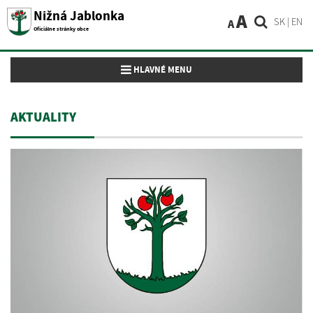
Nižná Jablonka
A
SK
|
EN
A
Oficiálne stránky obce
Toggle navigation
HLAVNÉ MENU
AKTUALITY