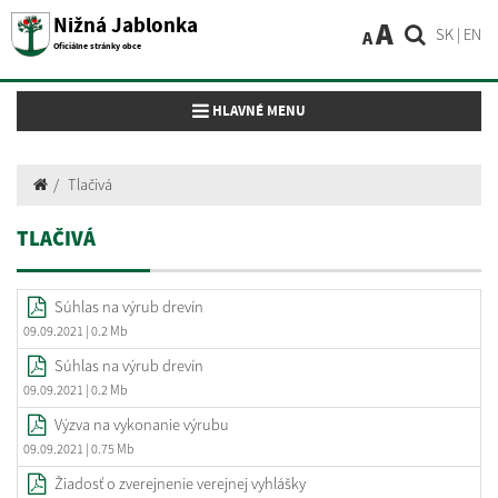
Nižná Jablonka
A
SK
|
EN
A
Oficiálne stránky obce
Toggle navigation
HLAVNÉ MENU
Tlačivá
TLAČIVÁ
Súhlas na výrub drevín
09.09.2021
| 0.2 Mb
Súhlas na výrub drevín
09.09.2021
| 0.2 Mb
Výzva na vykonanie výrubu
09.09.2021
| 0.75 Mb
Žiadosť o zverejnenie verejnej vyhlášky