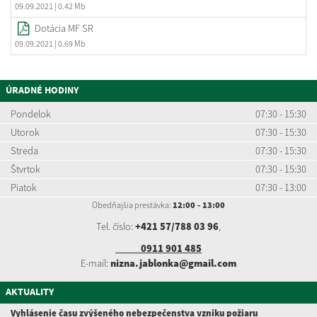
09.09.2021
| 0.42 Mb
Dotácia MF SR
09.09.2021
| 0.69 Mb
ÚRADNÉ HODINY
Pondelok
07:30 - 15:30
Utorok
07:30 - 15:30
Streda
07:30 - 15:30
Štvrtok
07:30 - 15:30
Piatok
07:30 - 13:00
Obedňajšia prestávka:
12:00 - 13:00
Tel. číslo:
+421 57/788 03 96
,
0911 901 485
E-mail:
nizna.jablonka@gmail.com
AKTUALITY
Vyhlásenie času zvýšeného nebezpečenstva vzniku požiaru