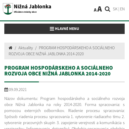
Nižná Jablonka
A
SK
|
EN
A
Oficiálne stránky obce
Toggle navigation
HLAVNÉ MENU
Aktuality
PROGRAM HOSPODÁRSKEHO A SOCIÁLNEHO
ROZVOJA OBCE NIŽNÁ JABLONKA 2014-2020
PROGRAM HOSPODÁRSKEHO A SOCIÁLNEHO
ROZVOJA OBCE NIŽNÁ JABLONKA 2014-2020
09.09.2021
Názov dokumentu: Program hospodárskeho a sociálneho rozvoja
obce Nižná Jablonka na roky 2014-2020. Forma spracovania: s
pomocou externých odborníkov. Riadenie procesu spracovania:
Spôsob riadenia procesu spracovania 1. vytvorenie riadiaceho tímu 2.
vytvorenie pracovných skupín 3. zapojenie verejnosti a komunikácia s
verejnosťou (informovanie, dotazníky). Obdobie spracovania: obdobie